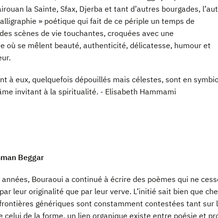
irouan la Sainte, Sfax, Djerba et tant d’autres bourgades, l’au
alligraphie » poétique qui fait de ce périple un temps de
es scènes de vie touchantes, croquées avec une
se où se mêlent beauté, authenticité, délicatesse, humour et
œur.
t à eux, quelquefois dépouillés mais célestes, sont en symbi
âme invitant à la spiritualité. - Elisabeth Hammami
ahman Beggar
 années, Bouraoui a continué à écrire des poèmes qui ne cess
ar leur originalité que par leur verve. L’initié sait bien que ch
 frontières génériques sont constamment contestées tant sur 
 celui de la forme, un lien organique existe entre poésie et pr