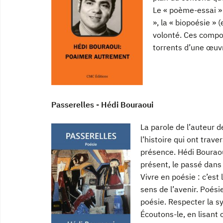
Le « poème-essai »
», la « biopoésie » 
volonté. Ces compos
torrents d’une œuvr
Passerelles - Hédi Bouraoui
La parole de l’auteur 
l’histoire qui ont trave
présence. Hédi Bouraoui
présent, le passé dans l
Vivre en poésie : c’est
sens de l’avenir. Poés
poésie. Respecter la s
Écoutons-le, en lisant 