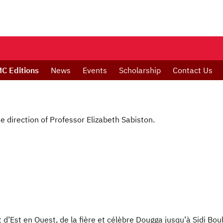
C Editions
News
Events
Scholarship
Contact Us
e direction of Professor Elizabeth Sabiston.
d’Est en Ouest, de la fière et célèbre Dougga jusqu’à Sidi Boul