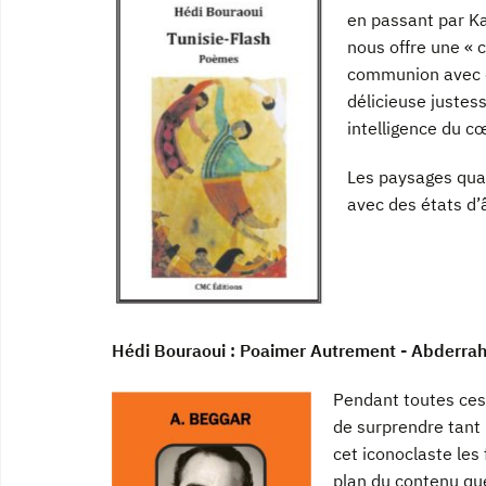
en passant par Ka
nous offre une « c
communion avec d
délicieuse justes
intelligence du c
Les paysages quan
avec des états d’
Hédi Bouraoui : Poaimer Autrement - Abderr
Pendant toutes ces
de surprendre tant p
cet iconoclaste les
plan du contenu que