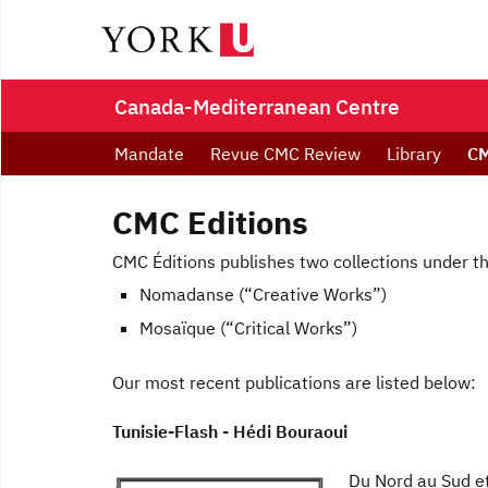
Canada-Mediterranean Centre
Mandate
Revue CMC Review
Library
CM
CMC Editions
CMC Éditions publishes two collections under th
Nomadanse (“Creative Works”)
Mosaïque (“Critical Works”)
Our most recent publications are listed below:
Tunisie-Flash - Hédi Bouraoui
Du Nord au Sud et 