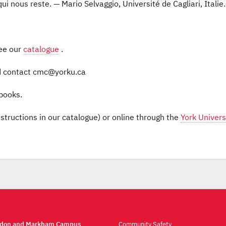
ui nous reste. — Mario Selvaggio, Université de Cagliari, Italie.
see our
catalogue
.
 contact cmc@yorku.ca
ebooks.
structions in our catalogue) or online through the
York Univers
ndon and Markham Campus
Community Safety